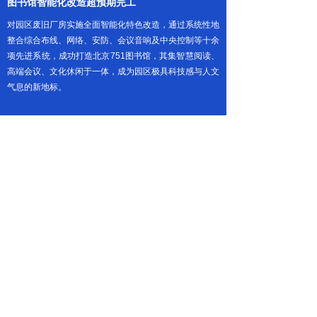
图书馆智能化改造超预期完工
对园区废旧厂房实施全面智能化特色改造，通过系统性地
整合综合布线、网络、安防、会议音响及中央控制等十余
项先进系统，成功打造北京751图书馆，其集智慧阅读、
高端会议、文化休闲于一体，成为园区极具科技感与人文
气息的新地标。
快速与知鱼
建立联系
指引下一步行动
教学系统陈旧、数据孤岛严重、能源调控手段少？预约数
智化专家，一起考察您校园的数据基础、设施数字化水
平，为您分享一卡通+智慧教学+绿色校园等场景的最新
技术趋势与数智化可行路径。