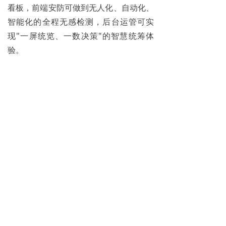
看板，前端安防可做到无人化、自动化、
智能化的全程无感检测，后台运管可实
现"一屏统览、一数决策"的智慧统筹体
验。
本次大赛，知鱼智联验证了AI+安防领域
技术方案的有效性。未来，随着相关技术
产品的成功部署，
北京振远护卫内部管理
数据将成为“数据金矿”，
助力其迈入并保