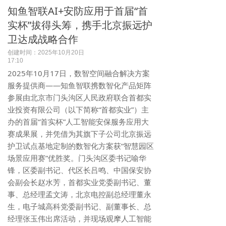
知鱼智联AI+安防应用于首届“首
实杯”拔得头筹，携手北京振远护
卫达成战略合作
创建时间：
2025年10月20日
17:10
2025年10月17日，数智空间融合解决方案
服务提供商——知鱼智联携数智化产品矩阵
参展由北京市门头沟区人民政府联合首都实
业投资有限公司（以下简称“首都实业”）主
办的首届“首实杯”人工智能安保服务应用大
赛成果展，并凭借为其旗下子公司北京振远
护卫试点基地定制的数智化方案获“智慧园区
场景应用赛”优胜奖。门头沟区委书记喻华
锋，区委副书记、代区长吕鸣、中国保安协
会副会长赵水芳，首都实业党委副书记、董
事、总经理孟文涛，北京电控副总经理董永
生，电子城高科党委副书记、副董事长、总
经理张玉伟出席活动，并现场观摩人工智能